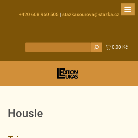
+420 608 960 505
|
stazkasourova@stazka.cz
Hledat
0,00 Kč
Housle