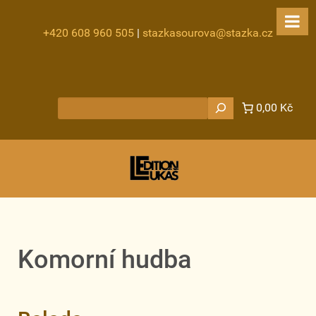
+420 608 960 505
|
stazkasourova@stazka.cz
Hledat
0,00 Kč
Komorní hudba