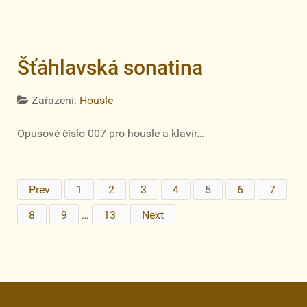
Šťáhlavská sonatina
Zařazení:
Housle
Opusové číslo 007 pro housle a klavír…
Prev
1
2
3
4
5
6
7
8
9
…
13
Next