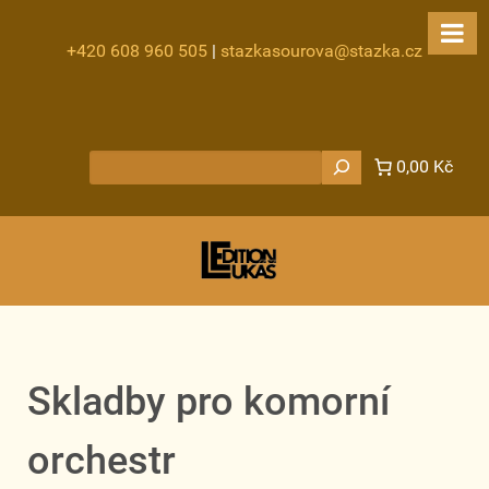
+420 608 960 505
|
stazkasourova@stazka.cz
Hledat
0,00 Kč
Skladby pro komorní
orchestr